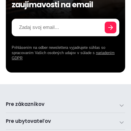
zaujímavosti na email
Prihlásením na odber newslettera vyjadrujete súhlas so
spracovaním Vašich osobných udajov v súlade s
nariadením
GDPR
Pre zákazníkov
Pre ubytovateľov