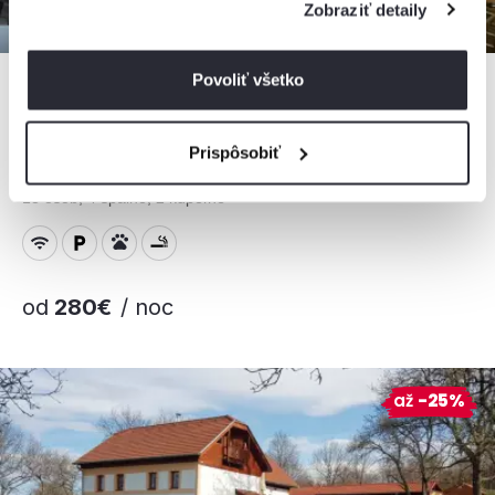
Zobraziť detaily
Povoliť všetko
Chata Holanka
Prispôsobiť
Chata, Látky, Slovensko
18 osôb, 4 spálne, 2 kúpeľne
od
280€
/ noc
až
-25%