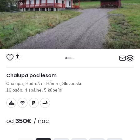
Chalupa pod lesom
Chalupa, Hodruša - Hámre, Slovensko
16 osôb, 4 spálne, 5 kúpeľní
od
350€
/ noc