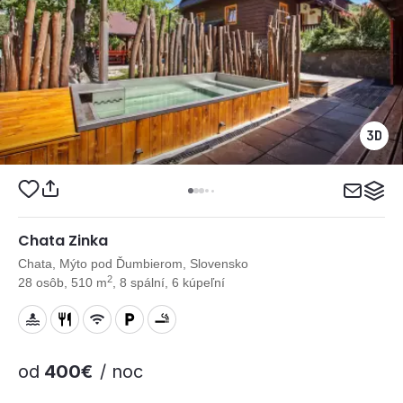
Chata Zinka
Chata, Mýto pod Ďumbierom, Slovensko
2
28 osôb, 510 m
, 8 spální, 6 kúpeľní
od
400€
/ noc