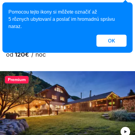
Hotel Salamandra
Pomocou tejto ikony si môžete označiť až
Hotel, Hodruša - Hámre, Slovensko
5 rôznych ubytovaní a poslať im hromadnú správu
2
47 izieb, 1 - 6 osôb, 22 - 60 m
naraz.
OK
od
120€
/ noc
Premium