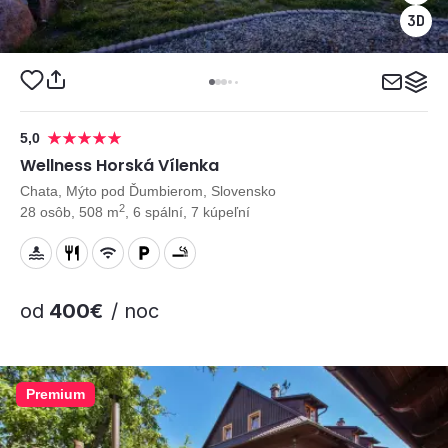
5,0
Wellness Horská Vílenka
Chata, Mýto pod Ďumbierom, Slovensko
2
28 osôb, 508 m
, 6 spální, 7 kúpeľní
od
400€
/ noc
Premium