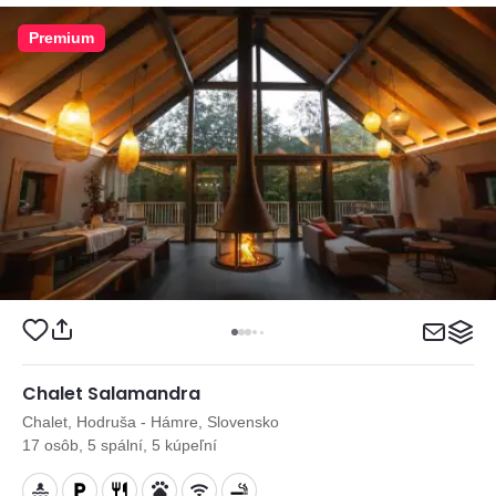
Premium
Chalet Salamandra
Chalet, Hodruša - Hámre, Slovensko
17 osôb, 5 spální, 5 kúpeľní