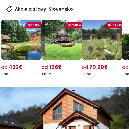
Akcie a zľavy, Slovensko
až
-4%
až
-25%
až
-20%
od
432€
od
156€
od
79,20€
od
1 noc
1 noc
1 noc
1 n