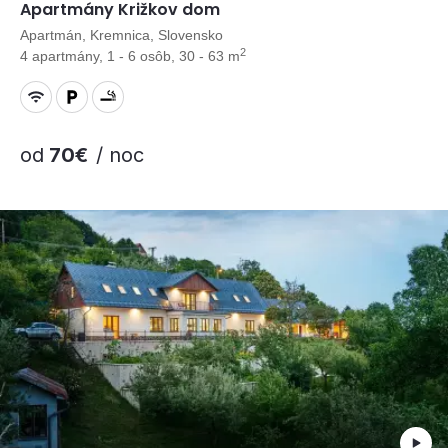
Apartmány Križkov dom
Apartmán, Kremnica, Slovensko
2
4 apartmány, 1 - 6 osôb, 30 - 63 m
od
70€
/ noc