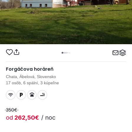
Forgáčova horáreň
Chata, Ábelová, Slovensko
17 osôb, 6 spální, 3 kúpeľne
350€
od
262,50€
/ noc