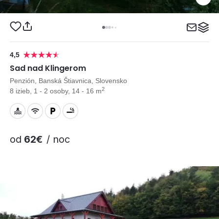
4,5
Sad nad Klingerom
Penzión, Banská Štiavnica, Slovensko
2
8 izieb, 1 - 2 osoby, 14 - 16 m
od
62€
/ noc