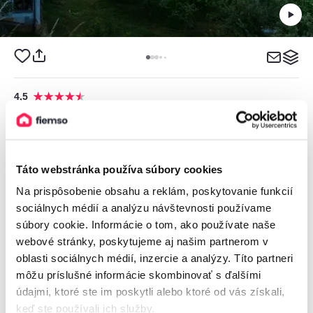
4,5
Sad nad Klingerom
Penzión, Banská Štiavnica, Slovensko
2
8 izieb, 1 - 2 osoby, 14 - 16 m
Táto webstránka používa súbory cookies
Na prispôsobenie obsahu a reklám, poskytovanie funkcií
sociálnych médií a analýzu návštevnosti používame
od
62€
/ noc
súbory cookie. Informácie o tom, ako používate naše
webové stránky, poskytujeme aj našim partnerom v
oblasti sociálnych médií, inzercie a analýzy. Títo partneri
môžu príslušné informácie skombinovať s ďalšími
údajmi, ktoré ste im poskytli alebo ktoré od vás získali,
keď ste používali ich služby.