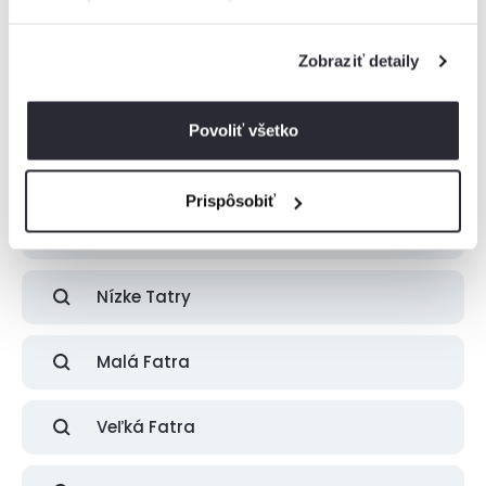
Boli zobrazené všetky ubytovania z tejto
lokality
Zobraziť detaily
Ak ste nenašli vhodné ubytovanie pre vás, skúste pohľadať v
najbližšom okolí.
Povoliť všetko
Prispôsobiť
Vysoké Tatry
Nízke Tatry
Malá Fatra
Veľká Fatra