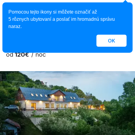
Hotel Salamandra
Pomocou tejto ikony si môžete označiť až
Hotel, Hodruša - Hámre, Slovensko
5 rôznych ubytovaní a poslať im hromadnú správu
2
47 izieb, 1 - 6 osôb, 22 - 60 m
naraz.
OK
od
120€
/ noc