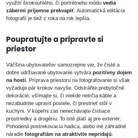
využití širokouhlého, či portrétneho módu
vedia
zábermi príjemne prekvapiť
. Automatická editácia
fotografií je tiež z roka na rok lepšia.
Poupratujte a pripravte si
priestor
Väčšina ubytovateľov samozrejme vie, že čisté a
dobre udržiavané ubytovanie vytvára
pozitívny dojem
na hostí
. Príprava priestoru na fotografovanie si však
vyžaduje pár krokov navyše. Odstráňte prebytočné
dekorácie, všímajte si, či niekde netrčia káble a
nezabudnite upraviť postele, či prestrieť stôl v
kuchyni. V kúpeľni zas nenechávajte čistiace
prostriedky a drogériu. To isté platí aj pre exteriér.
Pohodená postrekovacia hadica, alebo iné záhradné
náradie
fotografiám na atraktivite nepridajú
.