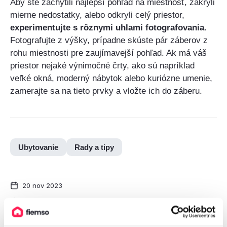
Aby ste zachytili najlepší pohľad na miestnosť, zakryli
mierne nedostatky, alebo odkryli celý priestor,
e
xperimentujte s rôznymi uhlami fotografovania
.
Fotografujte z výšky, prípadne skúste pár záberov z
rohu miestnosti pre zaujímavejší pohľad. Ak má váš
priestor nejaké výnimočné črty, ako sú napríklad
veľké okná, moderný nábytok alebo kuriózne umenie,
zamerajte sa na tieto prvky a vložte ich do záberu.
Ubytovanie
Rady a tipy
20 nov 2023
Boris Daru