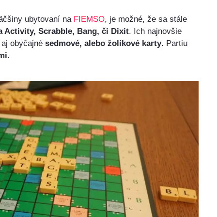
äčšiny ubytovaní na
FIEMSO
, je možné, že sa stále
 Activity, Scrabble, Bang, či Dixit
. Ich najnovšie
a aj obyčajné
sedmové, alebo žolíkové karty
. Partiu
mi
.