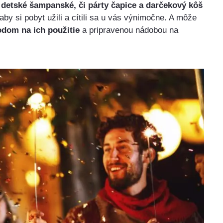
e
detské šampanské, či párty čapice a darčekový kôš
by si pobyt užili a cítili sa u vás výnimočne. A môže
odom na ich použitie
a pripravenou nádobou na