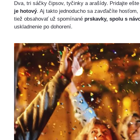
Dva, tri sáčky čipsov, tyčinky a arašídy. Pridajte ešt
je hotový
. Aj takto jednoducho sa zavďačíte hosťom, a
tiež obsahovať už spomínané
prskavky, spolu s náv
uskladnenie po dohorení.