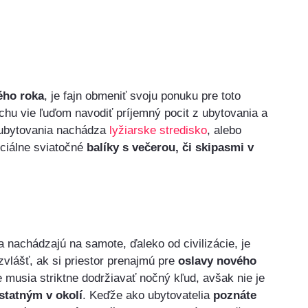
ého roka
, je fajn obmeniť svoju ponuku pre toto
chu vie ľuďom navodiť príjemný pocit z ubytovania a
i ubytovania nachádza
lyžiarske stredisko
, alebo
eciálne sviatočné
balíky s večerou, či skipasmi v
nachádzajú na samote, ďaleko od civilizácie, je
zvlášť, ak si priestor prenajmú pre
oslavy nového
že musia striktne dodržiavať nočný kľud, avšak nie je
statným v okolí
. Keďže ako ubytovatelia
poznáte