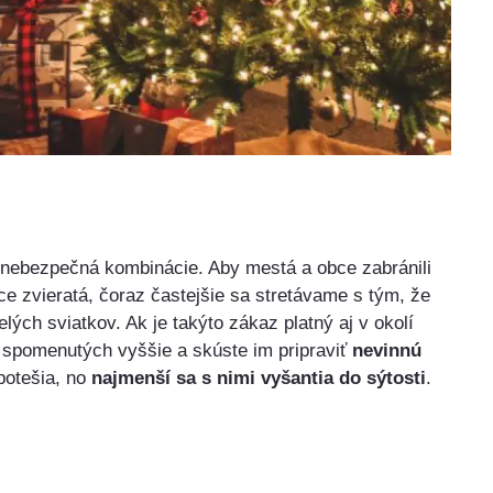
 nebezpečná kombinácie. Aby mestá a obce zabránili
e zvieratá, čoraz častejšie sa stretávame s tým, že
lých sviatkov. Ak je takýto zákaz platný aj v okolí
h spomenutých vyššie a skúste im pripraviť
nevinnú
potešia, no
najmenší sa s nimi vyšantia do sýtosti
.