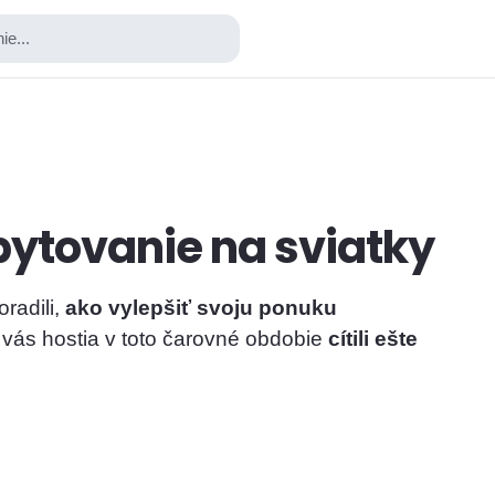
ie...
bytovanie na sviatky
radili,
ako vylepšiť svoju ponuku
 vás hostia v toto čarovné obdobie
cítili ešte