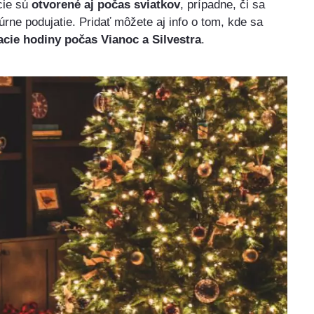
cie sú
otvorené aj počas sviatkov
, prípadne, či sa
rne podujatie. Pridať môžete aj info o tom, kde sa
acie hodiny počas Vianoc a Silvestra
.