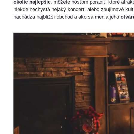
okolie najlepšie
, môžete hosťom poradiť, ktoré atrak
niekde nechystá nejaký koncert, alebo zaujímavé kultú
nachádza najbližší obchod a ako sa menia jeho
otvár