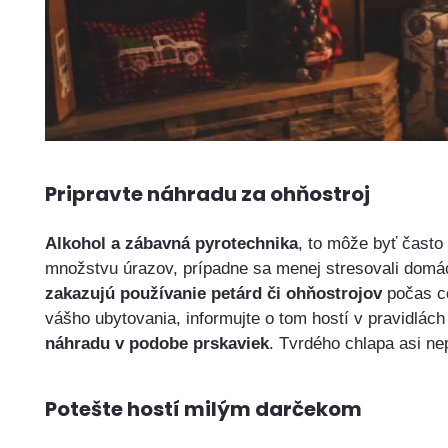
Pripravte náhradu za ohňostroj
Alkohol a zábavná pyrotechnika
, to môže byť často
množstvu úrazov, prípadne sa menej stresovali domác
zakazujú používanie petárd či ohňostrojov
počas ce
vášho ubytovania, informujte o tom hostí v pravidlác
náhradu v podobe prskaviek
. Tvrdého chlapa asi ne
Potešte hostí milým darčekom