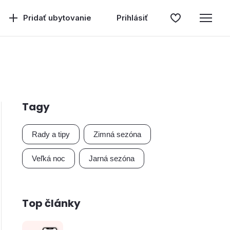
Pridať ubytovanie
Prihlásiť
Tagy
Rady a tipy
Zimná sezóna
Veľká noc
Jarná sezóna
Top články