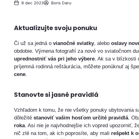
8 dec 2023
Boris Daru
Aktualizujte svoju ponuku
Či už sa jedná o
vianočné sviatky
, alebo
oslavy nov
obdobie. Výmena fotografií za nové vo sviatočnom du
uprednostniť vás pri jeho výbere
. Ak sa v blízkost
príjemná rodinná reštáurácia, môžete ponúknuť aj šp
cene
.
Stanovte si jasné pravidlá
Vzhľadom k tomu, že nie všetky ponuky ubytovania sa 
dôležité
stanoviť vašim hosťom určité pravidlá
. Ob
roka
. Asi nie je najvhodnejšie ich vopred upozorniť, 
nič zlé na tom, ak ich poprosíte, aby mali
rešpekt k o