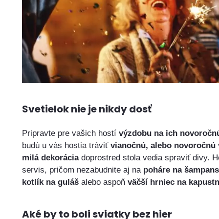
Svetielok nie je nikdy dosť
Pripravte pre vašich hostí
výzdobu na ich novoročnú
budú u vás hostia tráviť
vianočnú, alebo novoročnú 
milá dekorácia
doprostred stola vedia spraviť divy. H
servis, pričom nezabudnite aj na
poháre na šampans
kotlík na guláš
alebo aspoň
väčší hrniec na kapust
Aké by to boli sviatky bez hier