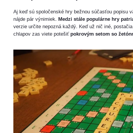
Aj keď sú spoločenské hry bežnou súčasťou popisu v
nájde pár výnimiek.
Medzi stále populárne hry patria
verzie určite nepozná každý. Keď už nič iné, postači
chlapov zas viete potešiť
pokrovým setom so žetón