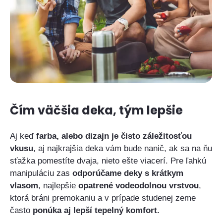
Čím väčšia deka, tým lepšie
Aj keď
farba, alebo dizajn je čisto záležitosťou
vkusu
, aj najkrajšia deka vám bude nanič, ak sa na ňu
sťažka pomestíte dvaja, nieto ešte viacerí. Pre ľahkú
manipuláciu zas
odporúčame deky s krátkym
vlasom
, najlepšie
opatrené vodeodolnou vrstvou
,
ktorá bráni premokaniu a v prípade studenej zeme
často
ponúka aj lepší tepelný komfort.