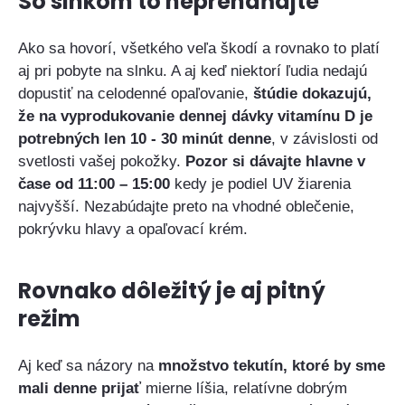
So slnkom to nepreháňajte
Ako sa hovorí, všetkého veľa škodí a rovnako to platí
aj pri pobyte na slnku. A aj keď niektorí ľudia nedajú
dopustiť na celodenné opaľovanie,
štúdie dokazujú,
že na vy
produkovanie dennej dávky vitamínu D je
potrebných len 10 - 30 minút denne
, v závislosti od
svetlosti vašej pokožky.
Pozor si dávajte hlavne v
čase od 11:00 – 15:00
kedy je podiel UV žiarenia
najvyšší. Nezabúdajte preto na vhodné oblečenie,
pokrývku hlavy a opaľovací krém.
Rovnako dôležitý je aj pitný
režim
Aj keď sa názory na
množstvo tekutín, ktoré by sme
mali denne prijať
mierne líšia, relatívne dobrým