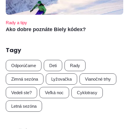
Rady a tipy
Ako dobre poznáte Biely kódex?
Tagy
Odporúčame
Deti
Rady
Zimná sezóna
Lyžovačka
Vianočné trhy
Vedeli ste?
Veľká noc
Cyklotrasy
Letná sezóna