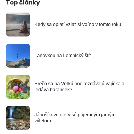
Top články
Kedy sa oplatí vziať si voľno v tomto roku
Lanovkou na Lomnický štít
Prečo sa na Veľkú noc rozdávajú vajíčka a
jedáva baranček?
Jánošíkove diery sú príjemným jarným
výletom