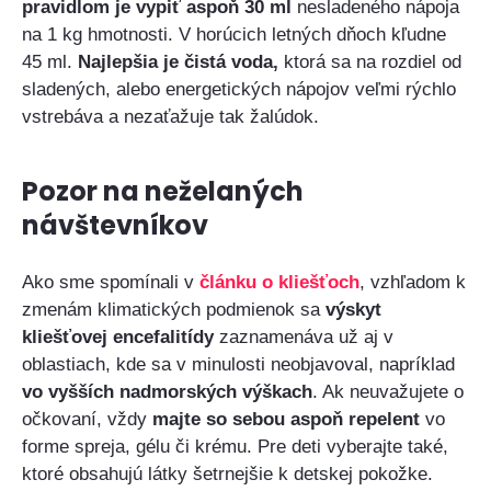
pravidlom je vypiť aspoň 30 ml
nesladeného nápoja
na 1 kg hmotnosti. V horúcich letných dňoch kľudne
45 ml.
Najlepšia je čistá voda,
ktorá sa na rozdiel od
sladených, alebo energetických nápojov veľmi rýchlo
vstrebáva a nezaťažuje tak žalúdok.
Pozor na neželaných
návštevníkov
Ako sme spomínali v
článku o kliešťoch
, vzhľadom k
zmenám klimatických podmienok sa
výskyt
kliešťovej encefalitídy
zaznamenáva už aj v
oblastiach, kde sa v minulosti neobjavoval, napríklad
vo vyšších nadmorských výškach
. Ak neuvažujete o
očkovaní, vždy
majte so sebou aspoň repelent
vo
forme spreja, gélu či krému. Pre deti vyberajte také,
ktoré obsahujú látky šetrnejšie k detskej pokožke.