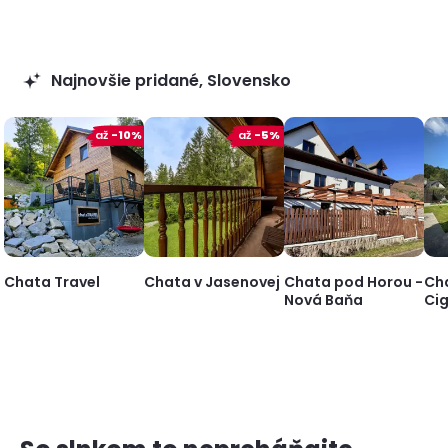
Najnovšie pridané, Slovensko
až
-10%
až
-5%
Chata Travel
Chata v Jasenovej
Chata pod Horou -
Ch
Nová Baňa
Ci