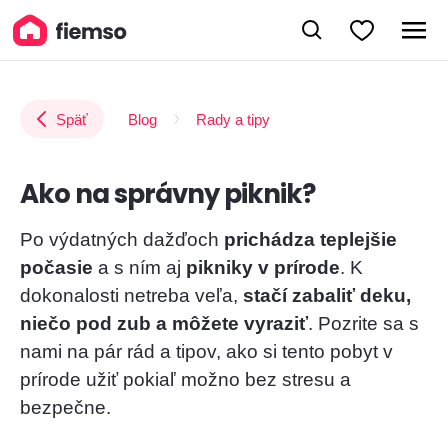
Späť
Blog
Rady a tipy
Ako na správny piknik?
Po výdatných dažďoch
prichádza teplejšie
počasie
a s ním aj
pikniky v prírode
. K
dokonalosti netreba veľa,
stačí zabaliť deku,
niečo pod zub a môžete vyraziť
. Pozrite sa s
nami na pár rád a tipov, ako si tento pobyt v
prírode užiť pokiaľ možno bez stresu a
bezpečne.