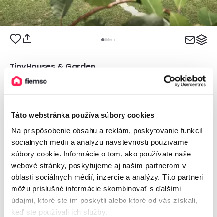
TinyHouses & Garden
Jedinečné miesto, Oravská Poruba, Slovensko
2
2 objekty, 1 - 5 osôb, 20 - 36 m
Táto webstránka používa súbory cookies
Na prispôsobenie obsahu a reklám, poskytovanie funkcií
99€
sociálnych médií a analýzu návštevnosti používame
od
79,20€
/ noc
súbory cookie. Informácie o tom, ako používate naše
webové stránky, poskytujeme aj našim partnerom v
oblasti sociálnych médií, inzercie a analýzy. Títo partneri
môžu príslušné informácie skombinovať s ďalšími
údajmi, ktoré ste im poskytli alebo ktoré od vás získali,
keď ste používali ich služby.