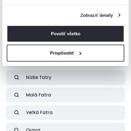
Boli zobrazené všetky ubytovania z tejto
lokality
Zobraziť detaily
Ak ste nenašli vhodné ubytovanie pre vás, skúste pohľadať v
najbližšom okolí.
Povoliť všetko
Prispôsobiť
Vysoké Tatry
Nízke Tatry
Malá Fatra
Veľká Fatra
Orava