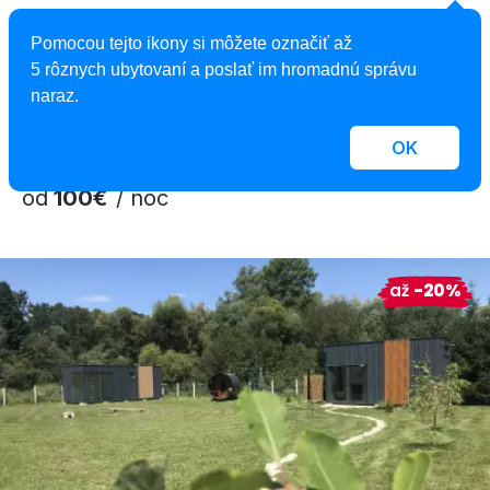
Mini domček NaSamotke
Pomocou tejto ikony si môžete označiť až
Jedinečné miesto, Oravská Jasenica, Slovensko
5 rôznych ubytovaní a poslať im hromadnú správu
2
4 osoby, 13 m
, 1 spálňa, 1 kúpeľňa
naraz.
OK
od
100€
/ noc
až
-20%