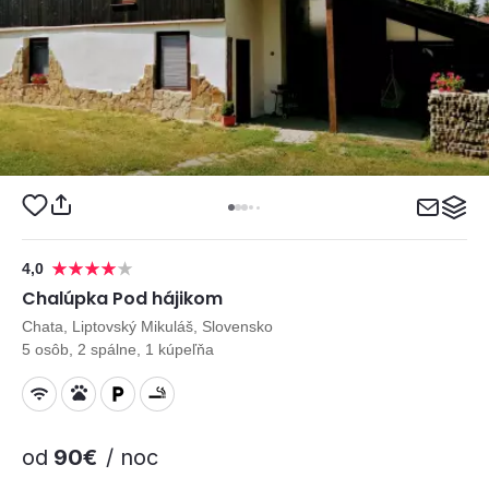
4,0
Chalúpka Pod hájikom
Chata, Liptovský Mikuláš, Slovensko
5 osôb, 2 spálne, 1 kúpeľňa
od
90€
/ noc