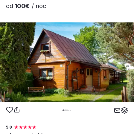
od
100€
/ noc
5,0