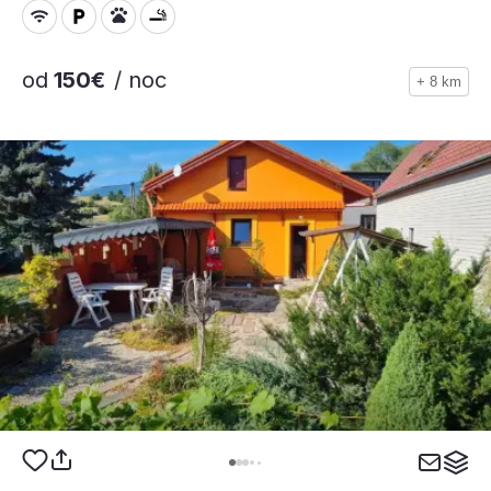
od
150€
/ noc
+ 8 km