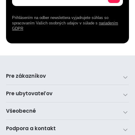
Prihlásením na odber newslettera vyjadrujete súhlas so
spracovaním Vašich osobných udajov v súlade s
nariadením
GDPR
Pre zákazníkov
Pre ubytovateľov
Všeobecné
Podpora a kontakt