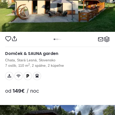
Domček & SAUNA garden
Chata, Stará Lesná, Slovensko
2
7 osôb, 110 m
, 2 spálne, 2 kúpeľne
od
149€
/ noc