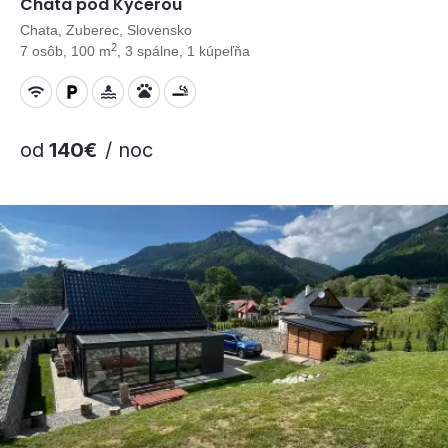
Chata pod Kýčerou
Chata, Zuberec, Slovensko
2
7 osôb, 100 m
, 3 spálne, 1 kúpeľňa
od
140€
/ noc