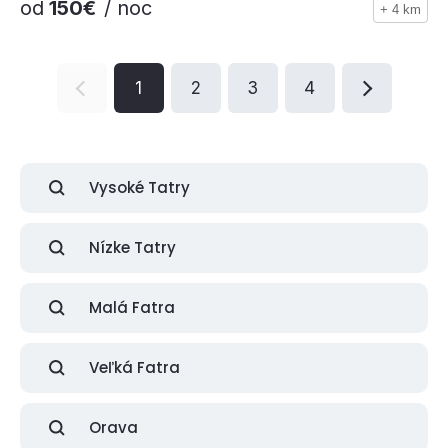
od
150€
/ noc
+ 4 km
1
2
3
4
Vysoké Tatry
Nízke Tatry
Malá Fatra
Veľká Fatra
Orava