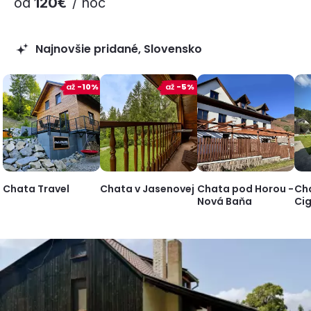
od
120€
/ noc
Najnovšie pridané, Slovensko
až
-10%
až
-5%
Chata Travel
Chata v Jasenovej
Chata pod Horou -
Ch
Nová Baňa
Ci