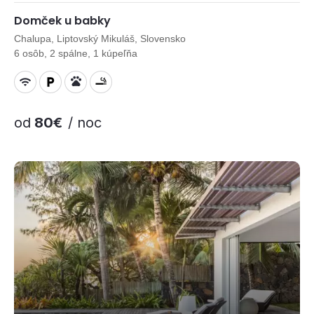
Domček u babky
Chalupa, Liptovský Mikuláš, Slovensko
6 osôb, 2 spálne, 1 kúpeľňa
od
80€
/ noc