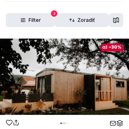
2
Filter
Zoradiť
až
-30%