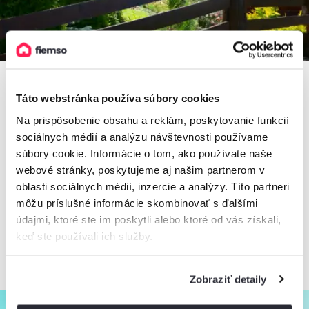
Táto webstránka používa súbory cookies
Na prispôsobenie obsahu a reklám, poskytovanie funkcií
5,0
sociálnych médií a analýzu návštevnosti používame
Chalúpka VEĎveďŠAKšak
súbory cookie. Informácie o tom, ako používate naše
Chalupa, Nižná Boca, Slovensko
webové stránky, poskytujeme aj našim partnerom v
2
6 osôb, 60 m
, 2 spálne, 1 kúpeľňa
oblasti sociálnych médií, inzercie a analýzy. Títo partneri
môžu príslušné informácie skombinovať s ďalšími
údajmi, ktoré ste im poskytli alebo ktoré od vás získali,
100€
keď ste používali ich služby.
od
80€
/ noc
+ 6 km
Zobraziť detaily