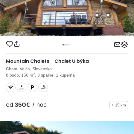
Mountain Chalets - Chalet U býka
Chata, Valča, Slovensko
2
8 osôb, 150 m
, 3 spálne, 1 kúpeľňa
od
350€
/ noc
+ 15 km