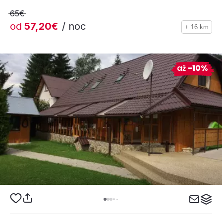
65€
od
57,20€
/ noc
+ 16 km
až
-10%