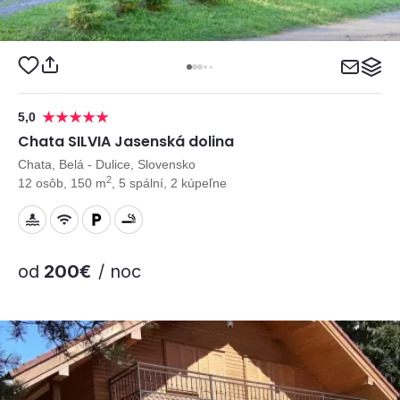
5,0
Chata SILVIA Jasenská dolina
Chata, Belá - Dulice, Slovensko
2
12 osôb, 150 m
, 5 spální, 2 kúpeľne
od
200€
/ noc