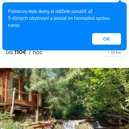
Apartmán Diana
Pomocou tejto ikony si môžete označiť až
Apartmán, Bešeňová, Slovensko
5 rôznych ubytovaní a poslať im hromadnú správu
4 osoby, 1 spálňa
naraz.
OK
od
110€
/ noc
+ 16 km