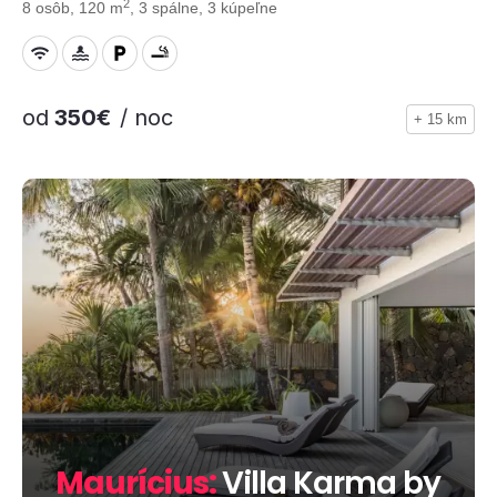
2
8 osôb, 120 m
, 3 spálne, 3 kúpeľne
od
350€
/ noc
+ 15 km
Maurícius:
Villa Karma by