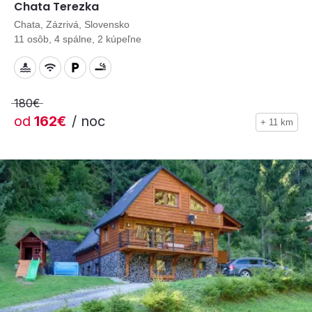
Chata Terezka
Chata, Zázrivá, Slovensko
11 osôb, 4 spálne, 2 kúpeľne
180€
od
162€
/ noc
+ 11 km