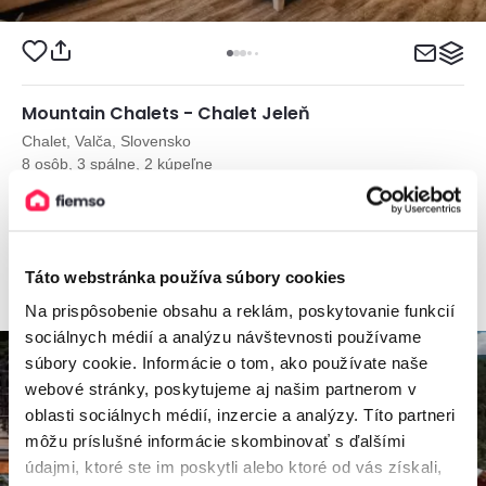
Mountain Chalets - Chalet Jeleň
Chalet, Valča, Slovensko
8 osôb, 3 spálne, 2 kúpeľne
od
400€
/ noc
+ 15 km
Táto webstránka používa súbory cookies
Na prispôsobenie obsahu a reklám, poskytovanie funkcií
sociálnych médií a analýzu návštevnosti používame
súbory cookie. Informácie o tom, ako používate naše
webové stránky, poskytujeme aj našim partnerom v
oblasti sociálnych médií, inzercie a analýzy. Títo partneri
môžu príslušné informácie skombinovať s ďalšími
údajmi, ktoré ste im poskytli alebo ktoré od vás získali,