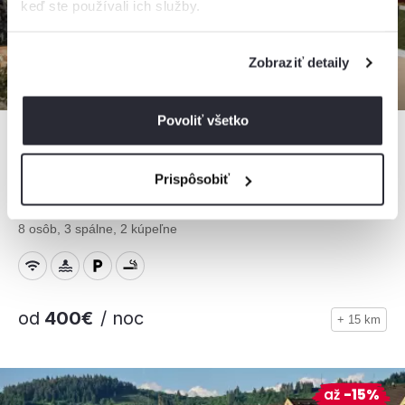
keď ste používali ich služby.
Zobraziť detaily
Povoliť všetko
Prispôsobiť
Mountain Chalets - Chalet Diviak
Chalet, Valča, Slovensko
8 osôb, 3 spálne, 2 kúpeľne
od
400€
/ noc
+ 15 km
až
-15%