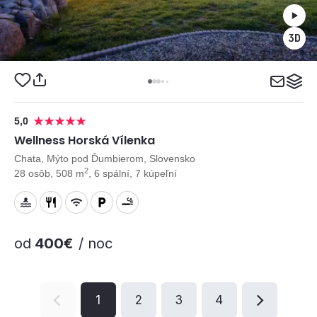
5,0
Wellness Horská Vílenka
Chata, Mýto pod Ďumbierom, Slovensko
2
28 osôb, 508 m
, 6 spální, 7 kúpeľní
od
400€
/ noc
1
2
3
4