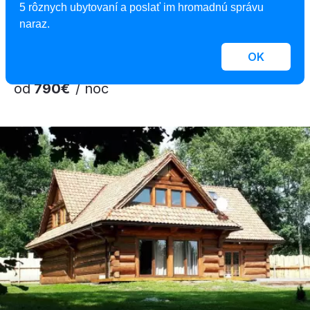
Chalet, Hodruša - Hámre, Slovensko
5 rôznych ubytovaní a poslať im hromadnú správu
17 osôb, 5 spální, 5 kúpeľní
naraz.
OK
od
790€
/ noc