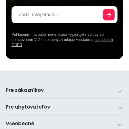
Prihlásením na odber newslettera vyjadrujete súhlas so
spracovaním Vašich osobných udajov v súlade s
nariadením
GDPR
Pre zákazníkov
Pre ubytovateľov
Všeobecné