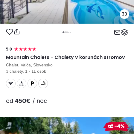
5,0
Mountain Chalets - Chalety v korunách stromov
Chalet, Valča, Slovensko
3 chalety, 1 - 11 osôb
od
450€
/ noc
až
-4%