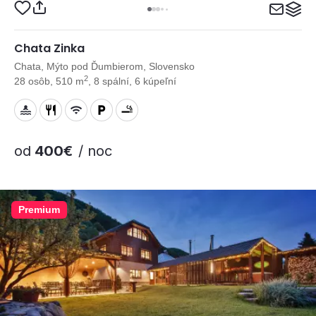
Chata Zinka
Chata, Mýto pod Ďumbierom, Slovensko
2
28 osôb, 510 m
, 8 spální, 6 kúpeľní
od
400€
/ noc
Premium