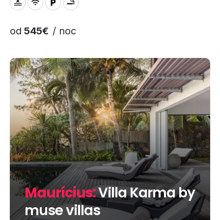
od
545€
/ noc
Maurícius:
Villa Karma by
muse villas