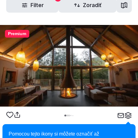
Filter
Zoradiť
Premium
Chalet Salamandra
Pomocou tejto ikony si môžete označiť až