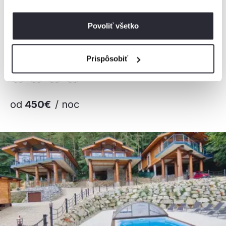
Povoliť všetko
Mountain Chalets - Hobitie Domčeky
Chata, Valča, Slovensko
2 chaty, 1 - 12 osôb
Prispôsobiť
od
450€
/ noc