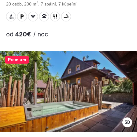
2
20 osôb, 200 m
, 7 spální, 7 kúpeľní
od
420€
/ noc
Premium