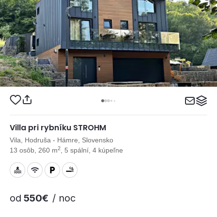
Villa pri rybníku STROHM
Vila, Hodruša - Hámre, Slovensko
2
13 osôb, 260 m
, 5 spální, 4 kúpeľne
od
550€
/ noc