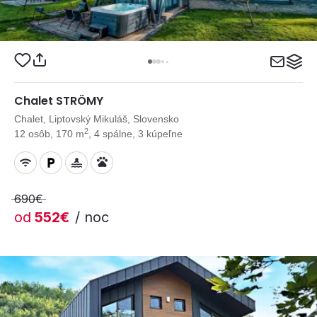
Chalet STRÖMY
Chalet, Liptovský Mikuláš, Slovensko
2
12 osôb, 170 m
, 4 spálne, 3 kúpeľne
690€
od
552€
/ noc