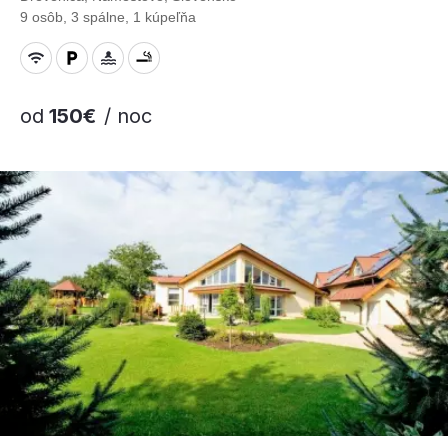
9 osôb, 3 spálne, 1 kúpeľňa
od
150€
/ noc