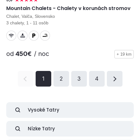
Mountain Chalets - Chalety v korunách stromov
Chalet, Valča, Slovensko
3 chalety, 1 - 11 osôb
od
450€
/ noc
+ 19 km
1
2
3
4
Vysoké Tatry
Nízke Tatry