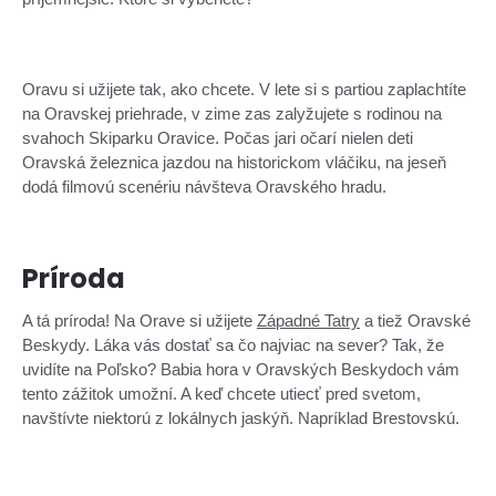
Oravu si užijete tak, ako chcete. V lete si s partiou zaplachtíte
na Oravskej priehrade, v zime zas zalyžujete s rodinou na
svahoch Skiparku Oravice. Počas jari očarí nielen deti
Oravská železnica jazdou na historickom vláčiku, na jeseň
dodá filmovú scenériu návšteva Oravského hradu.
Príroda
A tá príroda! Na Orave si užijete
Západné Tatry
a tiež Oravské
Beskydy. Láka vás dostať sa čo najviac na sever? Tak, že
uvidíte na Poľsko? Babia hora v Oravských Beskydoch vám
tento zážitok umožní. A keď chcete utiecť pred svetom,
navštívte niektorú z lokálnych jaskýň. Napríklad Brestovskú.