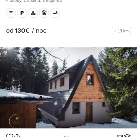
4 osoby, 1 spálňa, 1 kúpeľňa
od
130€
/ noc
+ 13 km