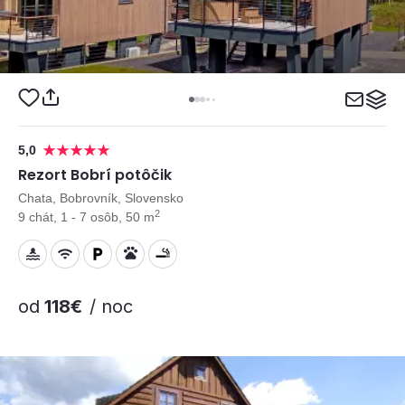
5,0
Rezort Bobrí potôčik
Chata, Bobrovník, Slovensko
2
9 chát, 1 - 7 osôb, 50 m
od
118€
/ noc