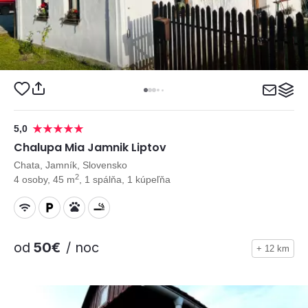
5,0
Chalupa Mia Jamnik Liptov
Chata, Jamník, Slovensko
2
4 osoby, 45 m
, 1 spálňa, 1 kúpeľňa
od
50€
/ noc
+ 12 km