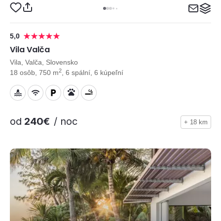
5,0
Vila Valča
Vila, Valča, Slovensko
2
18 osôb, 750 m
, 6 spální, 6 kúpeľní
od
240€
/ noc
+ 18 km