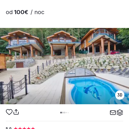
od
100€
/ noc
5,0