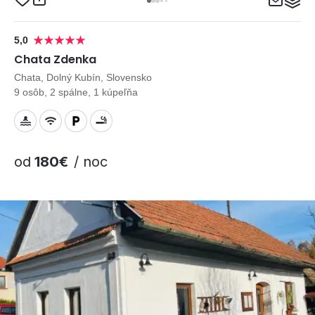
5,0
Chata Zdenka
Chata, Dolný Kubín, Slovensko
9 osôb, 2 spálne, 1 kúpeľňa
od
180€
/ noc