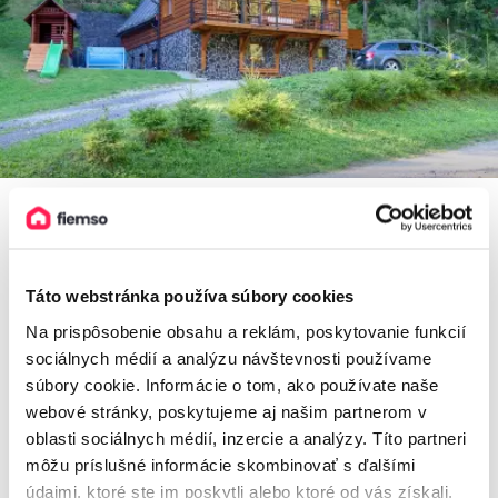
5,0
Táto webstránka používa súbory cookies
Chata SILVIA Jasenská dolina
Na prispôsobenie obsahu a reklám, poskytovanie funkcií
Chata, Belá - Dulice, Slovensko
2
12 osôb, 150 m
, 5 spální, 2 kúpeľne
sociálnych médií a analýzu návštevnosti používame
súbory cookie. Informácie o tom, ako používate naše
webové stránky, poskytujeme aj našim partnerom v
oblasti sociálnych médií, inzercie a analýzy. Títo partneri
od
200€
/ noc
môžu príslušné informácie skombinovať s ďalšími
+ 11 km
údajmi, ktoré ste im poskytli alebo ktoré od vás získali,