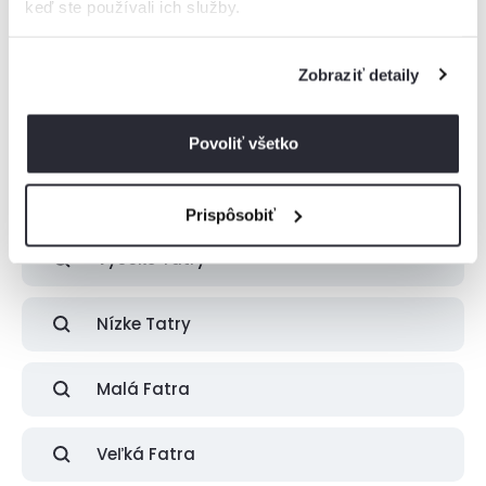
keď ste používali ich služby.
Boli zobrazené všetky ubytovania z tejto
Zobraziť detaily
lokality
Ak ste nenašli vhodné ubytovanie pre vás, skúste pohľadať v
najbližšom okolí.
Povoliť všetko
Prispôsobiť
Vysoké Tatry
Nízke Tatry
Malá Fatra
Veľká Fatra