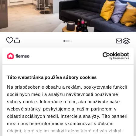
Mattina e Sera Apartment
Apartmán, Banská Bystrica, Slovensko
2
3 osoby, 37 m
, 1 kúpeľňa
Táto webstránka používa súbory cookies
Na prispôsobenie obsahu a reklám, poskytovanie funkcií
sociálnych médií a analýzu návštevnosti používame
od
100€
/ noc
súbory cookie. Informácie o tom, ako používate naše
webové stránky, poskytujeme aj našim partnerom v
oblasti sociálnych médií, inzercie a analýzy. Títo partneri
môžu príslušné informácie skombinovať s ďalšími
údajmi, ktoré ste im poskytli alebo ktoré od vás získali,