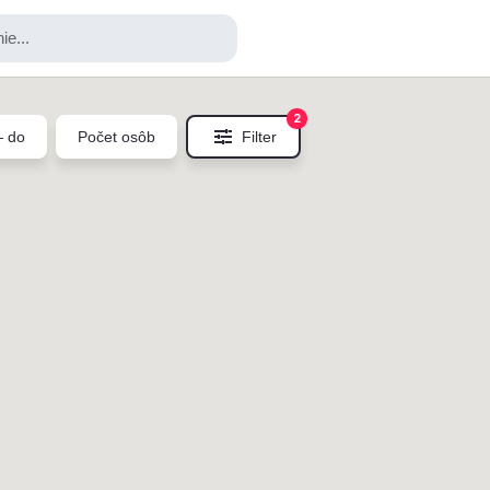
ie...
2
 do
Počet osôb
Filter