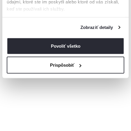
údajmi, ktoré ste im poskytli alebo ktoré od vás získali,
keď ste používali ich služby.
Zobraziť detaily
Povoliť všetko
Prispôsobiť