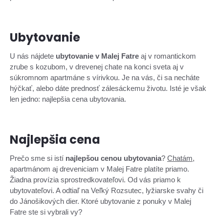
Ubytovanie
U nás nájdete
ubytovanie v Malej Fatre
aj v romantickom
zrube s kozubom, v drevenej chate na konci sveta aj v
súkromnom apartmáne s vírivkou. Je na vás, či sa necháte
hýčkať, alebo dáte prednosť zálesáckemu životu. Isté je však
len jedno: najlepšia cena ubytovania.
Najlepšia cena
Prečo sme si istí
najlepšou cenou ubytovania
?
Chatám
,
apartmánom aj dreveniciam v Malej Fatre platíte priamo.
Žiadna provízia sprostredkovateľovi. Od vás priamo k
ubytovateľovi. A odtiaľ na Veľký Rozsutec, lyžiarske svahy či
do Jánošikových dier. Ktoré ubytovanie z ponuky v Malej
Fatre ste si vybrali vy?