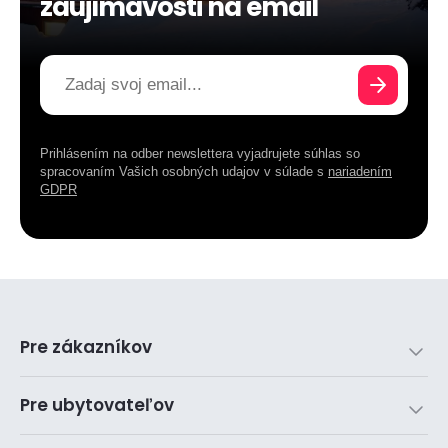
zaujímavosti na email
Prihlásením na odber newslettera vyjadrujete súhlas so
spracovaním Vašich osobných udajov v súlade s
nariadením
GDPR
Pre zákazníkov
Pre ubytovateľov