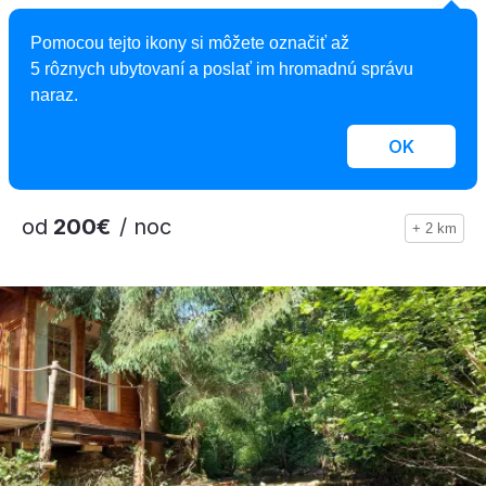
5,0
Pomocou tejto ikony si môžete označiť až
Chata SILVIA Jasenská dolina
5 rôznych ubytovaní a poslať im hromadnú správu
naraz.
Chata, Belá - Dulice, Slovensko
2
12 osôb, 150 m
, 5 spální, 2 kúpeľne
OK
od
200€
/ noc
+ 2 km