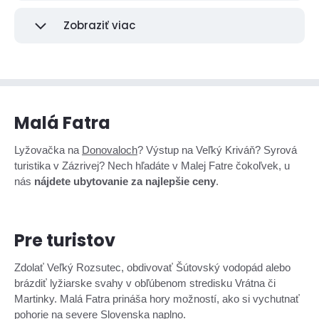
Zobraziť viac
Malá Fatra
Lyžovačka na
Donovaloch
? Výstup na Veľký Kriváň? Syrová
turistika v Zázrivej? Nech hľadáte v Malej Fatre čokoľvek, u
nás
nájdete ubytovanie za najlepšie ceny
.
Pre turistov
Zdolať Veľký Rozsutec, obdivovať Šútovský vodopád alebo
brázdiť lyžiarske svahy v obľúbenom stredisku Vrátna či
Martinky. Malá Fatra prináša hory možností, ako si vychutnať
pohorie na severe Slovenska naplno.