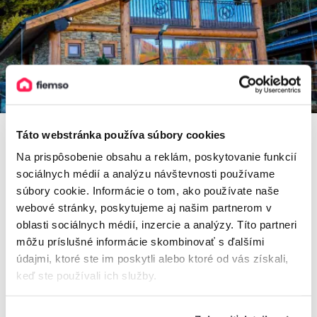
Táto webstránka používa súbory cookies
Na prispôsobenie obsahu a reklám, poskytovanie funkcií
Mountain Chalets - Chalet u Orla
sociálnych médií a analýzu návštevnosti používame
súbory cookie. Informácie o tom, ako používate naše
Chalet, Valča, Slovensko
2
8 osôb, 120 m
, 3 spálne, 1 kúpeľňa
webové stránky, poskytujeme aj našim partnerom v
oblasti sociálnych médií, inzercie a analýzy. Títo partneri
môžu príslušné informácie skombinovať s ďalšími
údajmi, ktoré ste im poskytli alebo ktoré od vás získali,
od
250€
/ noc
keď ste používali ich služby.