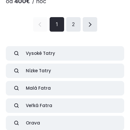
od
400€
/ noc
1
2
Vysoké Tatry
Nízke Tatry
Malá Fatra
Veľká Fatra
Orava