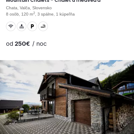
Mountain Chalets - Chalet u medveďa
Chata, Valča, Slovensko
2
8 osôb, 120 m
, 3 spálne, 1 kúpeľňa
od
250€
/ noc