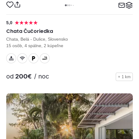
5,0
Chata Čučoriedka
Chata, Belá - Dulice, Slovensko
15 osôb, 4 spálne, 2 kúpeľne
od
200€
/ noc
+ 1 km