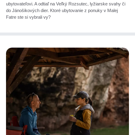
ubytovateľovi. A odtiaľ na Veľký Rozsutec, lyžiarske svahy či
do Jánošikových dier. Ktoré ubytovanie z ponuky v Malej
Fatre ste si vybrali vy?