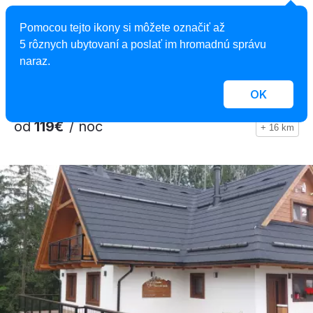
Apartmán Bojnice
Pomocou tejto ikony si môžete označiť až
Apartmán, Bojnice, Slovensko
5 rôznych ubytovaní a poslať im hromadnú správu
2
2 osoby, 140 m
, 1 spálňa, 1 kúpeľňa
naraz.
OK
od
119€
/ noc
+ 16 km