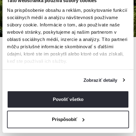
Táto webstránka používa súbory cookies
Na prispôsobenie obsahu a reklám, poskytovanie funkcií
sociálnych médií a analýzu návštevnosti používame
súbory cookie. Informácie o tom, ako používate naše
webové stránky, poskytujeme aj našim partnerom v
oblasti sociálnych médií, inzercie a analýzy. Títo partneri
môžu príslušné informácie skombinovať s ďalšími
údajmi, ktoré ste im poskytli alebo ktoré od vás získali,
keď ste používali ich služby.
Apartmány pri jazere Hrabovo
Apartmán, Ružomberok, Slovensko
10 apartmánov, 1 - 5 osôb
Zobraziť detaily
Povoliť všetko
od
45€
/ noc
+ 14 km
Prispôsobiť