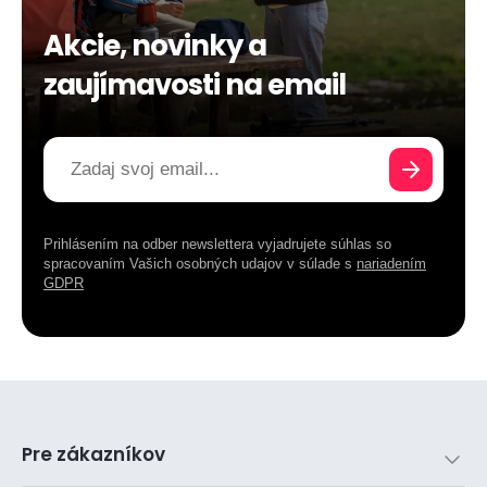
Akcie, novinky a
zaujímavosti na email
Prihlásením na odber newslettera vyjadrujete súhlas so
spracovaním Vašich osobných udajov v súlade s
nariadením
GDPR
Pre zákazníkov