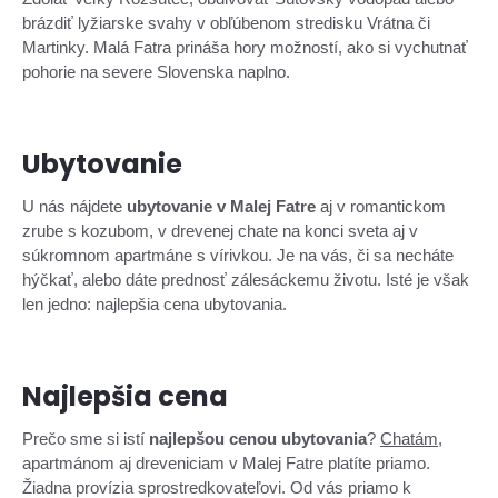
brázdiť lyžiarske svahy v obľúbenom stredisku Vrátna či
Martinky. Malá Fatra prináša hory možností, ako si vychutnať
pohorie na severe Slovenska naplno.
Ubytovanie
U nás nájdete
ubytovanie v Malej Fatre
aj v romantickom
zrube s kozubom, v drevenej chate na konci sveta aj v
súkromnom apartmáne s vírivkou. Je na vás, či sa necháte
hýčkať, alebo dáte prednosť zálesáckemu životu. Isté je však
len jedno: najlepšia cena ubytovania.
Najlepšia cena
Prečo sme si istí
najlepšou cenou ubytovania
?
Chatám
,
apartmánom aj dreveniciam v Malej Fatre platíte priamo.
Žiadna provízia sprostredkovateľovi. Od vás priamo k