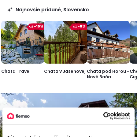
Najnovšie pridané, Slovensko
až
-10%
až
-5%
Chata Travel
Chata v Jasenovej
Chata pod Horou -
Ch
Nová Baňa
Ci