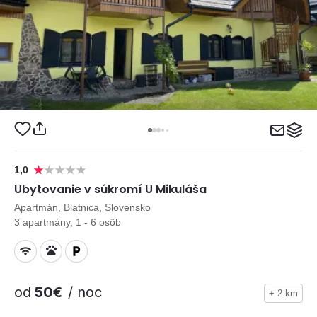
1,0
Ubytovanie v súkromí U Mikuláša
Apartmán, Blatnica, Slovensko
3 apartmány, 1 - 6 osôb
od
50€
/ noc
+ 2 km