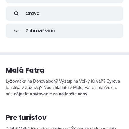
Orava
Zobraziť viac
Malá Fatra
Lyžovačka na
Donovaloch
? Výstup na Veľký Kriváň? Syrová
turistika v Zázrivej? Nech hľadáte v Malej Fatre čokoľvek, u
nás
nájdete ubytovanie za najlepšie ceny
.
Pre turistov
Zdolať Veľký Rozsutec, obdivovať Šútovský vodopád alebo