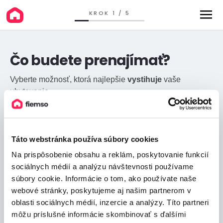
KROK 1 / 5
Čo budete prenajímať?
Vyberte možnosť, ktorá najlepšie
vystihuje
vaše
ubytovanie.
Apartmán / Byt na prenájom
Táto webstránka používa súbory cookies
Na prispôsobenie obsahu a reklám, poskytovanie funkcií
sociálnych médií a analýzu návštevnosti používame
Chata / Drevenica / Zrub
súbory cookie. Informácie o tom, ako používate naše
webové stránky, poskytujeme aj našim partnerom v
oblasti sociálnych médií, inzercie a analýzy. Títo partneri
Hotel / Penzión
môžu príslušné informácie skombinovať s ďalšími