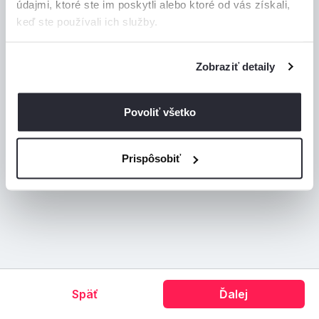
údajmi, ktoré ste im poskytli alebo ktoré od vás získali,
keď ste používali ich služby.
Iné jedinečné miesta
Zobraziť detaily
Máte akékoľvek otázky?
Napíšte nám
Povoliť všetko
Prispôsobiť
Späť
Ďalej