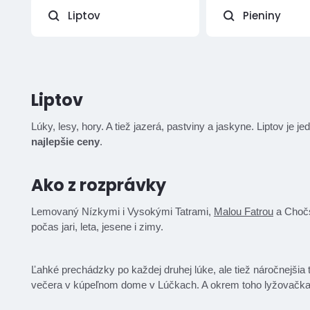
Liptov
Pieniny
Liptov
Lúky, lesy, hory. A tiež jazerá, pastviny a jaskyne. Liptov j
najlepšie ceny
.
Ako z rozprávky
Lemovaný Nízkymi i Vysokými Tatrami,
Malou Fatrou
a Chočs
počas jari, leta, jesene i zimy.
Ľahké prechádzky po každej druhej lúke, ale tiež náročnejšia t
večera v kúpeľnom dome v Lúčkach. A okrem toho lyžovačka