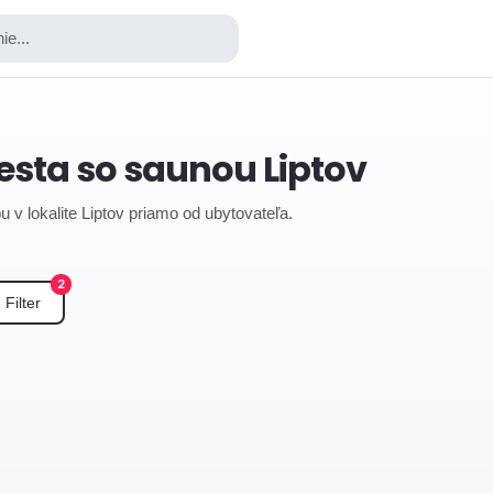
ie...
esta so saunou Liptov
 v lokalite Liptov priamo od ubytovateľa.
2
Filter