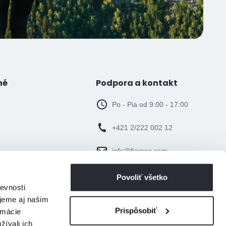
né
Podpora a kontakt
Po - Pia od 9:00 - 17:00
+421 2/222 002 12
info@fiemso.com
Povoliť všetko
evnosti
jeme aj našim
Prispôsobiť
rmácie
žívali ich