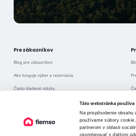
Pre zákazníkov
P
Blog pre zákazníkov
Bl
Ako funguje výber a rezervácia
Pr
Často kladené otázky
Ča
Všeobecné obchodné podmienky
Vš
Táto webstránka používa
Na prispôsobenie obsahu a
používame súbory cookie.
partnerom v oblasti sociál
skombinovať s ďalšími údaj