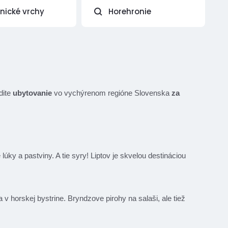
vnické vrchy
Horehronie
dite
ubytovanie
vo vychýrenom regióne Slovenska
za
y a pastviny. A tie syry! Liptov je skvelou destináciou
sa v horskej bystrine. Bryndzove pirohy na salaši, ale tiež