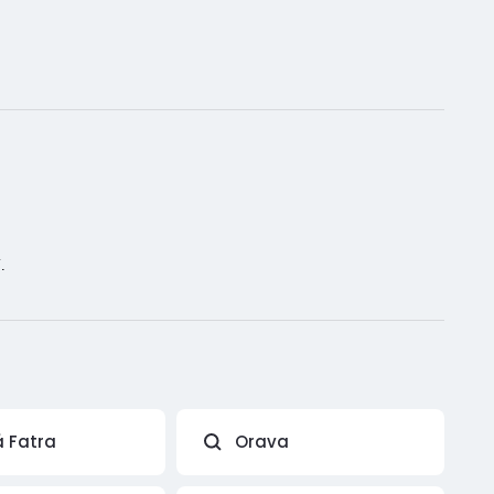
.
á Fatra
Orava