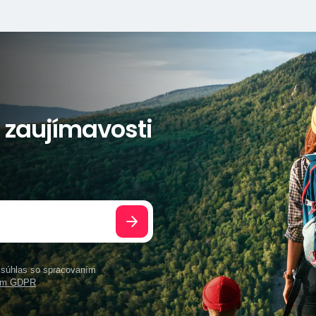
a zaujímavosti
e súhlas so spracovaním
ním GDPR