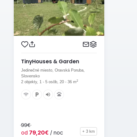
TinyHouses & Garden
Jedinečné miesto, Oravská Poruba,
Slovensko
2
2 objekty, 1 - 5 osôb, 20 - 36 m
99€
+ 3 km
od
79,20€
/ noc