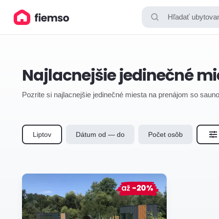
Hľadať ubytovan
Najlacnejšie jedinečné mi
Pozrite si najlacnejšie jedinečné miesta na prenájom so saunou
Liptov
Dátum od — do
Počet osôb
až
-20%