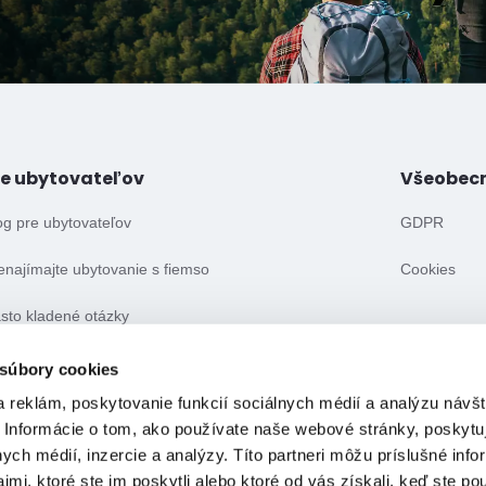
re ubytovateľov
Všeobec
og pre ubytovateľov
GDPR
enajímajte ubytovanie s fiemso
Cookies
sto kladené otázky
eobecné obchodné podmienky
 súbory cookies
 reklám, poskytovanie funkcií sociálnych médií a analýzu návšt
 Informácie o tom, ako používate naše webové stránky, poskytu
nych médií, inzercie a analýzy. Títo partneri môžu príslušné info
mi, ktoré ste im poskytli alebo ktoré od vás získali, keď ste pou