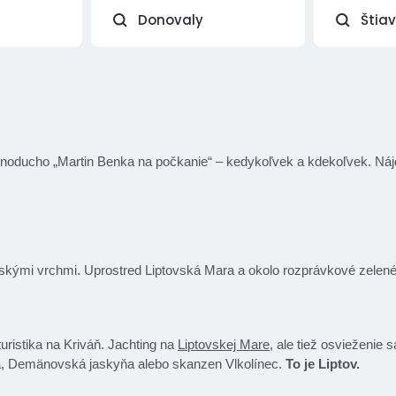
Donovaly
Štia
e jednoducho „Martin Benka na počkanie“ – kedykoľvek a kdekoľvek. Náj
kými vrchmi. Uprostred Liptovská Mara a okolo rozprávkové zelené lúk
uristika na Kriváň. Jachting na
Liptovskej Mare
, ale tiež osvieženie 
, Demänovská jaskyňa alebo skanzen Vlkolínec.
To je Liptov.