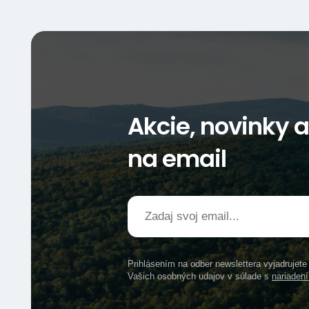
Akcie, novinky 
na email
Prihlásením na odber newslettera vyjadrujet
Vašich osobných udajov v súlade s
nariade