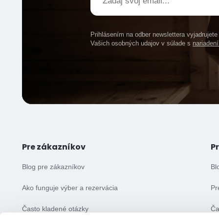
Prihlásením na odber newslettera vyjadrujet
Vašich osobných udajov v súlade s
nariade
Pre zákazníkov
P
Blog pre zákazníkov
Bl
Ako funguje výber a rezervácia
Pr
Často kladené otázky
Ča