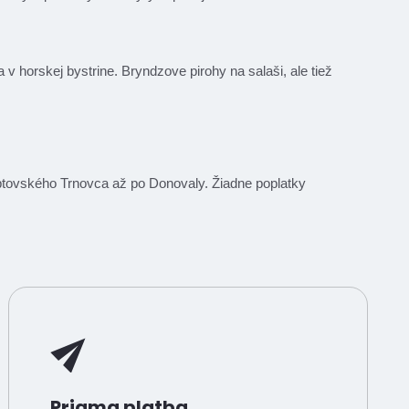
sa v horskej bystrine. Bryndzove pirohy na salaši, ale tiež
Liptovského Trnovca až po Donovaly. Žiadne poplatky
Priama platba