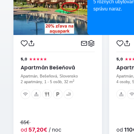
5 rôznych ubytovan
správu naraz.
5,0
5,0
Apartmán Bešeňová
Apartm
Apartmán, Bešeňová, Slovensko
Apartmán,
2
2 apartmány, 1 - 5 osôb, 32 m
4 osoby, 
65€
od
57,20€
/ noc
od
110