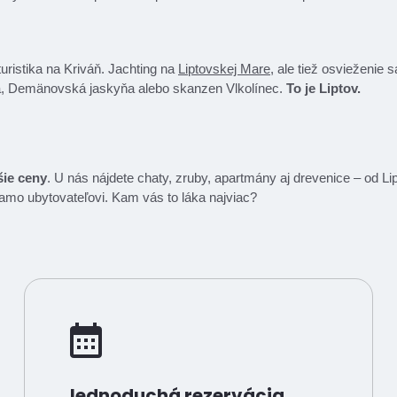
uristika na Kriváň. Jachting na
Liptovskej Mare
, ale tiež osvieženie 
, Demänovská jaskyňa alebo skanzen Vlkolínec.
To je Liptov.
šie ceny
. U nás nájdete chaty, zruby, apartmány aj drevenice – od 
riamo ubytovateľovi. Kam vás to láka najviac?
Jednoduchá rezervácia