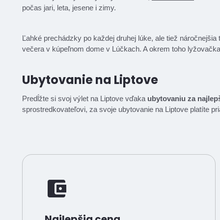
počas jari, leta, jesene i zimy.
Ľahké prechádzky po každej druhej lúke, ale tiež náročnejšia t
večera v kúpeľnom dome v Lúčkach. A okrem toho lyžovačka
Ubytovanie na Liptove
Predĺžte si svoj výlet na Liptove vďaka
ubytovaniu za najlep
sprostredkovateľovi, za svoje ubytovanie na Liptove platíte p
Najlepšia cena