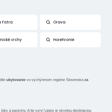
á Fatra
Orava
vnické vrchy
Horehronie
dite
ubytovanie
vo vychýrenom regióne Slovenska
za
y a pastviny. A tie syry! Liptov je skvelou destináciou