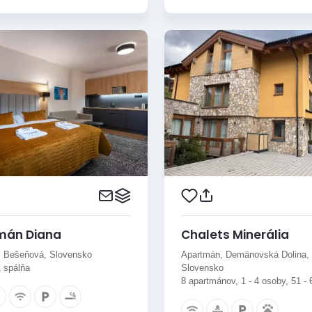
mán Diana
Chalets Minerália
 Bešeňová, Slovensko
Apartmán, Demänovská Dolina,
1 spálňa
Slovensko
8 apartmánov, 1 - 4 osoby, 51 -