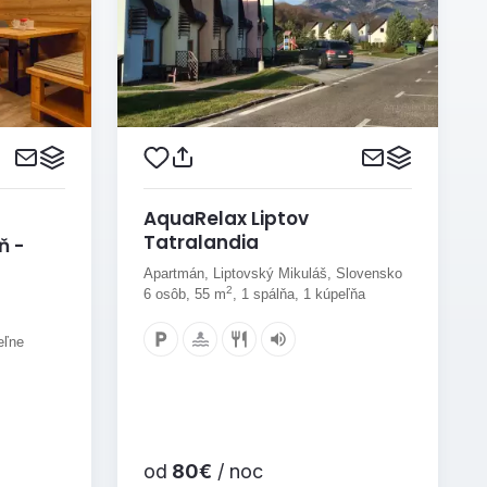
AquaRelax Liptov
Tatralandia
ň -
Apartmán, Liptovský Mikuláš, Slovensko
2
6 osôb, 55 m
, 1 spálňa, 1 kúpeľňa
eľne
od
80€
/ noc