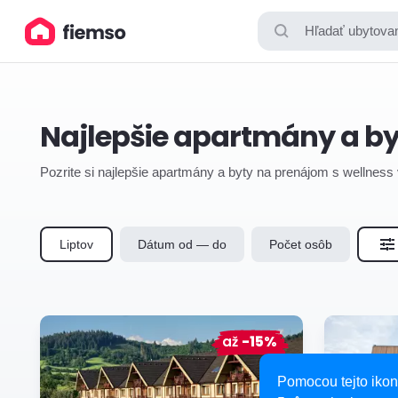
Hľadať ubytovan
Najlepšie apartmány a byt
Pozrite si najlepšie apartmány a byty na prenájom s wellness v
Liptov
Dátum od — do
Počet osôb
až
-15%
Pomocou tejto ikon