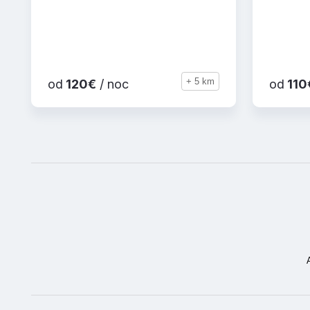
+ 5 km
od
120€
/ noc
od
110