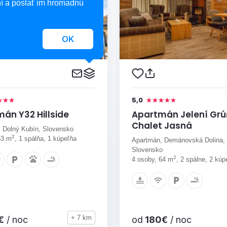
í a poslať im hromadnú
OK
5,0
án Y32 Hillside
Apartmán Jelení Grú
Chalet Jasná
 Dolný Kubín, Slovensko
2
53 m
, 1 spálňa, 1 kúpeľňa
Apartmán, Demänovská Dolina,
Slovensko
2
4 osoby, 64 m
, 2 spálne, 2 kúp
+ 7 km
€
/ noc
od
180€
/ noc