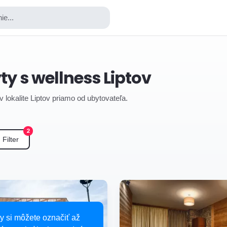
ie...
y s wellness Liptov
 lokalite Liptov priamo od ubytovateľa.
2
Filter
y si môžete označiť až