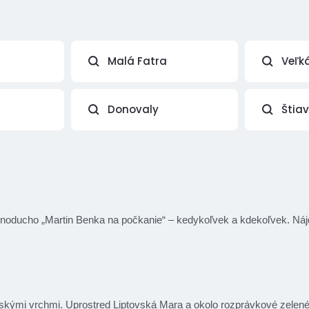
Malá Fatra
Veľk
Donovaly
Štia
e jednoducho „Martin Benka na počkanie“ – kedykoľvek a kdekoľvek. Náj
kými vrchmi. Uprostred Liptovská Mara a okolo rozprávkové zelené lúk