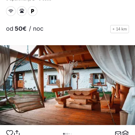
od
50€
/ noc
+ 14 km