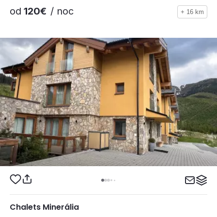
od
120€
/ noc
+ 16 km
Chalets Minerália