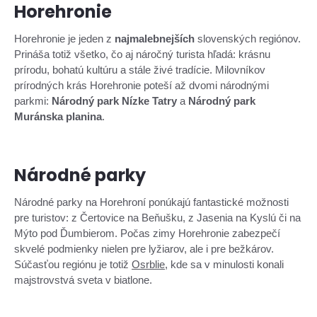
Horehronie
Horehronie je jeden z
najmalebnejších
slovenských regiónov.
Prináša totiž všetko, čo aj náročný turista hľadá: krásnu
prírodu, bohatú kultúru a stále živé tradície. Milovníkov
prírodných krás Horehronie poteší až dvomi národnými
parkmi:
Národný park Nízke Tatry
a
Národný park
Muránska planina
.
Národné parky
Národné parky na Horehroní ponúkajú fantastické možnosti
pre turistov: z Čertovice na Beňušku, z Jasenia na Kyslú či na
Mýto pod Ďumbierom. Počas zimy Horehronie zabezpečí
skvelé podmienky nielen pre lyžiarov, ale i pre bežkárov.
Súčasťou regiónu je totiž
Osrblie
, kde sa v minulosti konali
majstrovstvá sveta v biatlone.