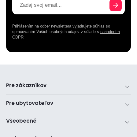
Prihlásením na odber newslettera vyjadrujete súhlas so
spracovaním Vašich osobných udajov v súlade s
nariadením
GDPR
Pre zákazníkov
Pre ubytovateľov
Všeobecné