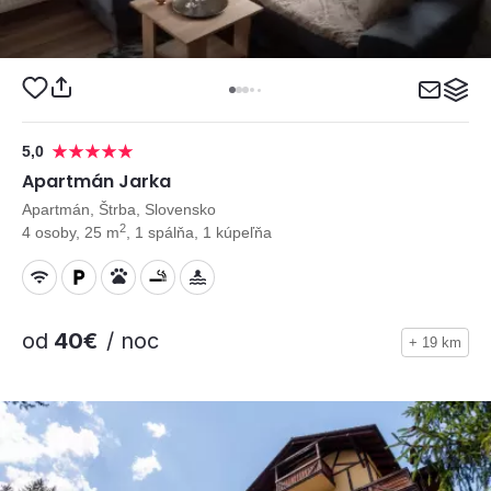
5,0
Apartmán Jarka
Apartmán, Štrba, Slovensko
2
4 osoby, 25 m
, 1 spálňa, 1 kúpeľňa
od
40€
/ noc
+ 19 km