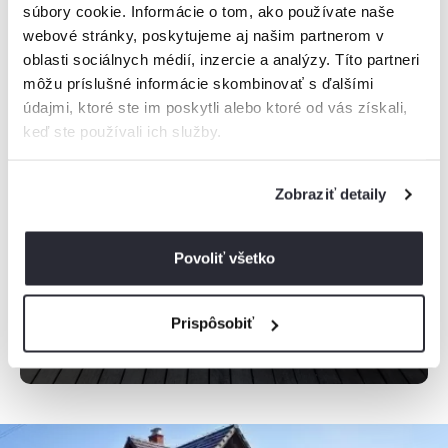
súbory cookie. Informácie o tom, ako používate naše
webové stránky, poskytujeme aj našim partnerom v
oblasti sociálnych médií, inzercie a analýzy. Títo partneri
môžu príslušné informácie skombinovať s ďalšími
údajmi, ktoré ste im poskytli alebo ktoré od vás získali,
keď ste používali ich služby.
Zobraziť detaily
Maurícius:
Villa Karma by
muse villas
Povoliť všetko
Viac informácií
Prispôsobiť