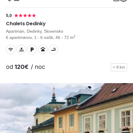
5,0
Chalets Dedinky
Apartmán, Dedinky, Slovensko
2
6 apartmánov, 1 - 6 osôb, 46 - 72 m
od
120€
/ noc
+ 9 km