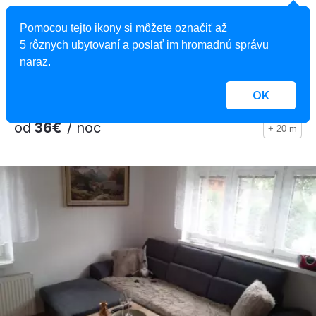
Bocanské chalúpky
Pomocou tejto ikony si môžete označiť až
Apartmán, Vyšná Boca, Slovensko
5 rôznych ubytovaní a poslať im hromadnú správu
2 apartmány, 1 - 9 osôb
naraz.
OK
od
36€
/ noc
+ 20 m